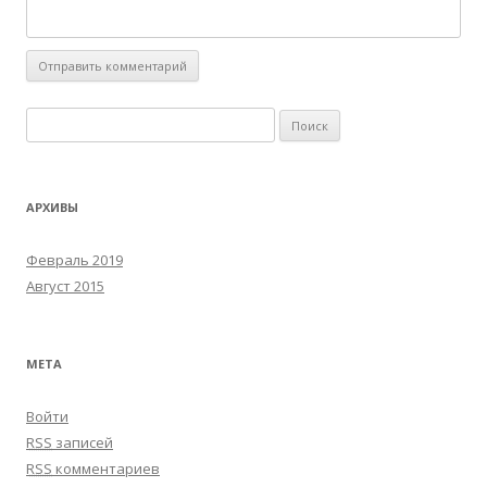
Н
а
й
т
АРХИВЫ
и
:
Февраль 2019
Август 2015
МЕТА
Войти
RSS
записей
RSS
комментариев